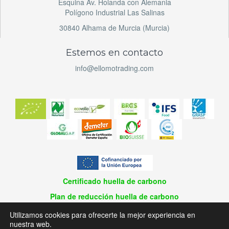
Esquina Av. Holanda con Alemania
Polígono Industrial Las Salinas
30840 Alhama de Murcia (Murcia)
Estemos en contacto
info@ellomotrading.com
Certificado huella de carbono
Plan de reducción huella de carbono
© 2026 El Lomo Trading / Diseño y desarrollo | Planaweb
Utilizamos cookies para ofrecerte la mejor experiencia en
nuestra web.
Aviso Legal