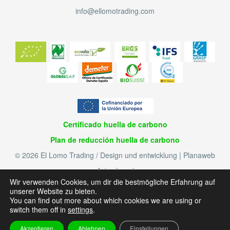
info@ellomotrading.com
Certificado huella de carbono
Plan de reducción huella de carbono
© 2026 El Lomo Trading / Design und entwicklung | Planaweb
Aviso Legal
Política de privacidad
Wir verwenden Cookies, um dir die bestmögliche Erfahrung auf
Política de cookies
unserer Website zu bieten.
You can find out more about which cookies we are using or
switch them off in
settings
.
Akzeptieren
Ablehnen
Einstellungen