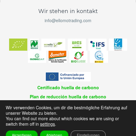
Wir stehen in kontakt
info@ellomotrading.com
Certificado huella de carbono
Plan de reducción huella de carbono
© 2026 El Lomo Trading / Design und entwicklung | Planaweb
Wir verwenden Cookies, um dir die bestmögliche Erfahrung auf
unserer Website zu bieten.
Aviso Legal
You can find out more about which cookies we are using or
Política de privacidad
switch them off in
settings
.
Política de cookies
Akzeptieren
Ablehnen
Einstellungen