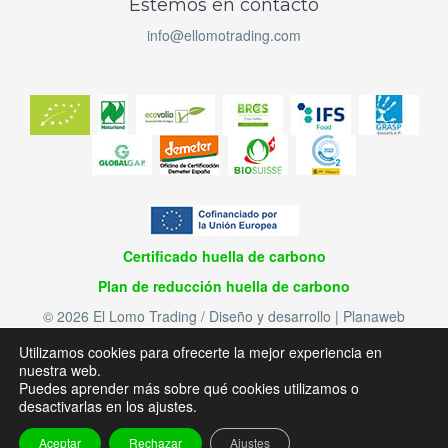
Estemos en contacto
info@ellomotrading.com
Certificado huella de carbono
Plan de reducción huella de carbono
© 2026 El Lomo Trading / Diseño y desarrollo | Planaweb
Aviso Legal
Utilizamos cookies para ofrecerte la mejor experiencia en
Política de privacidad
nuestra web.
Política de cookies
Puedes aprender más sobre qué cookies utilizamos o
desactivarlas en los ajustes.
Aceptar
Rechazar
Ajustes